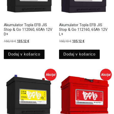
Akumulator Topla EFB JIS
Akumulator Topla EFB JIS
Stop & Go 112060, 60Ah 12V
Stop & Go 112160, 65Ah 12V
D+
L+
Izvirna cena je bila: 150,13 €.
Trenutna cena je: 135,12 €.
Izvirna cena je bila: 150,13 €.
Trenutna cena je: 135
150,13
€
135,12
€
150,13
€
135,12
€
Dodaj v košarico
Dodaj v košarico
Akcija!
Akcija!