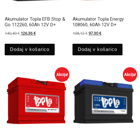
Akumulator Topla EFB Stop &
Akumulator Topla Energy
Go 112260, 60Ah 12V D+
108060, 60Ah 12V D+
Izvirna cena je bila: 140,40 €.
Trenutna cena je: 126,36 €.
Izvirna cena je bila: 108,12 €.
Trenutna cena je: 97,3
140,40
€
126,36
€
108,12
€
97,30
€
Dodaj v košarico
Dodaj v košarico
Akcija!
Akcija!