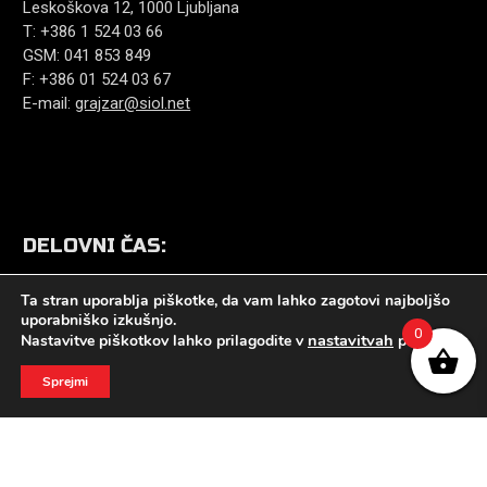
Leskoškova 12, 1000 Ljubljana
T: +386 1 524 03 66
GSM: 041 853 849
F: +386 01 524 03 67
E-mail:
grajzar@siol.net
DELOVNI ČAS:
PON-PET: 8. – 17. ure
Ta stran uporablja piškotke, da vam lahko zagotovi najboljšo
SOB: 8. – 12. ure
uporabniško izkušnjo.
nedelja in prazniki zaprto
0
nastavitvah
Nastavitve piškotkov lahko prilagodite v
piškotkov.
Sprejmi