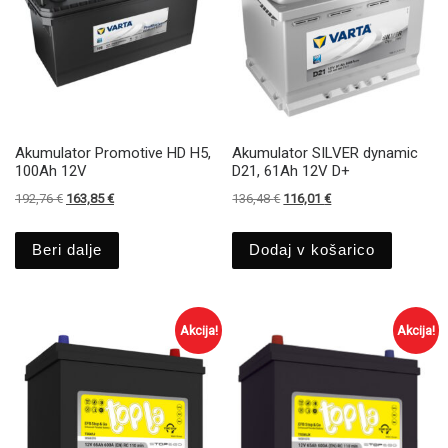
Akumulator Promotive HD H5,
Akumulator SILVER dynamic
100Ah 12V
D21, 61Ah 12V D+
Izvirna cena je bila: 192,76 €.
Trenutna cena je: 163,85 €.
Izvirna cena je bila: 136,48 €.
Trenutna cena je: 116
192,76
€
163,85
€
136,48
€
116,01
€
Beri dalje
Dodaj v košarico
Akcija!
Akcija!