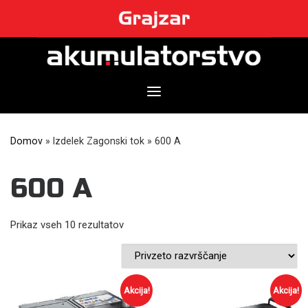
Skip
to
content
Domov
»
Izdelek Zagonski tok
»
600 A
600 A
Prikaz vseh 10 rezultatov
Akcija!
Akcija!