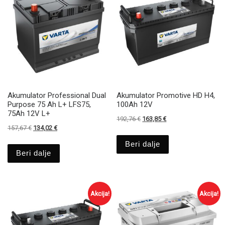
Akumulator Professional Dual
Akumulator Promotive HD H4,
Purpose 75 Ah L+ LFS75,
100Ah 12V
75Ah 12V L+
Izvirna cena je bila: 192,76 €.
Trenutna cena je: 163
192,76
€
163,85
€
Izvirna cena je bila: 157,67 €.
Trenutna cena je: 134,02 €.
157,67
€
134,02
€
Beri dalje
Beri dalje
Akcija!
Akcija!