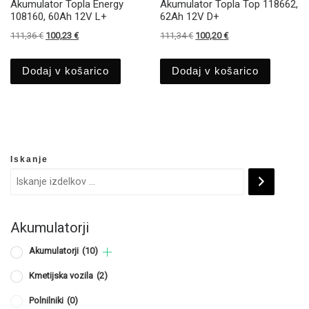
Akumulator Topla Energy
Akumulator Topla Top 118662,
108160, 60Ah 12V L+
62Ah 12V D+
Izvirna cena je bila: 111,36 €.
Trenutna cena je: 100,23 €.
Izvirna cena je bila: 111,34 €.
Trenutna cena je: 100
111,36
€
100,23
€
111,34
€
100,20
€
Dodaj v košarico
Dodaj v košarico
Iskanje
Akumulatorji
Akumulatorji
(10)
Kmetijska vozila
(2)
Polnilniki
(0)