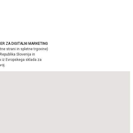
ER ZA DIGITALNI MARKETING
tne strani in spletne trgovine)
Republika Slovenija in
a iz Evropskega sklada za
voj.