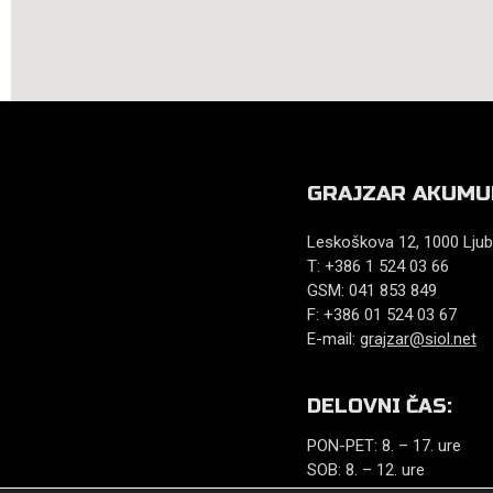
GRAJZAR AKUMU
Leskoškova 12, 1000 Ljub
T: +386 1 524 03 66
GSM: 041 853 849
F: +386 01 524 03 67
E-mail:
grajzar@siol.net
DELOVNI ČAS:
PON-PET: 8. – 17. ure
SOB: 8. – 12. ure