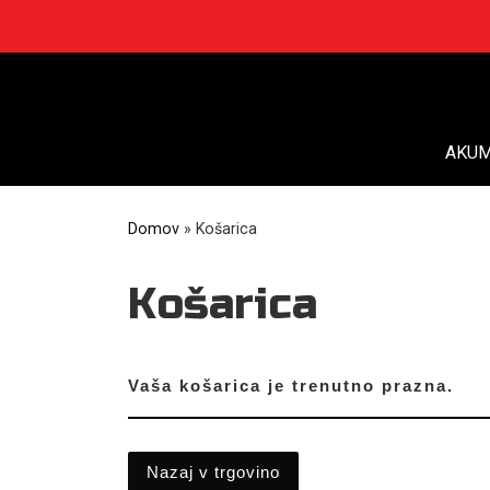
Skip
to
content
AKUM
Domov
»
Košarica
Košarica
Vaša košarica je trenutno prazna.
Nazaj v trgovino