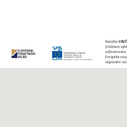
Naložbo
VAVČ
(izdelavo sple
sofinancirata 
Evropska unij
regionalni raz