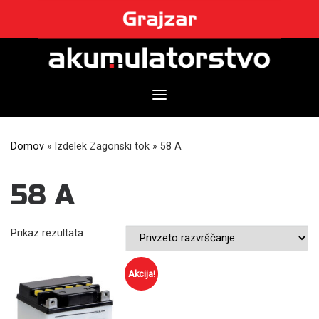
Skip
to
content
Domov
»
Izdelek Zagonski tok
»
58 A
58 A
Prikaz rezultata
Akcija!