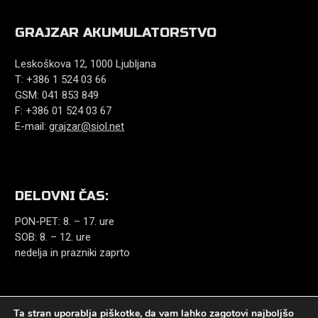
GRAJZAR AKUMULATORSTVO
Leskoškova 12, 1000 Ljubljana
T: +386 1 524 03 66
GSM: 041 853 849
F: +386 01 524 03 67
E-mail:
grajzar@siol.net
DELOVNI ČAS:
PON-PET: 8. – 17. ure
SOB: 8. – 12. ure
nedelja in prazniki zaprto
Ta stran uporablja piškotke, da vam lahko zagotovi najboljšo