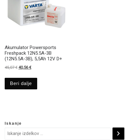
Akumulator Powersports
Freshpack 12N5.5A-3B
(12N5.5A-3B), 5,5Ah 12V D+
Izvirna cena je bila: 45,07 €.
Trenutna cena je: 40,56 €.
45,07
€
40,56
€
Beri dalje
Iskanje