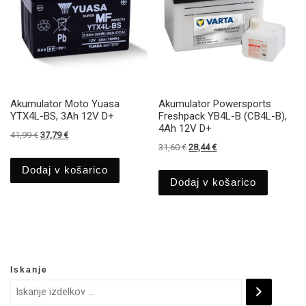
Akumulator Moto Yuasa
Akumulator Powersports
YTX4L-BS, 3Ah 12V D+
Freshpack YB4L-B (CB4L-B),
4Ah 12V D+
Izvirna cena je bila: 41,99 €.
Trenutna cena je: 37,79 €.
41,99
€
37,79
€
Izvirna cena je bila: 31,60 €.
Trenutna cena je: 28,44
31,60
€
28,44
€
Dodaj v košarico
Dodaj v košarico
Iskanje