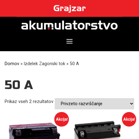
Skip
to
content
Domov
»
Izdelek Zagonski tok
»
50 A
50 A
Prikaz vseh 2 rezultatov
Akcija!
Akcija!