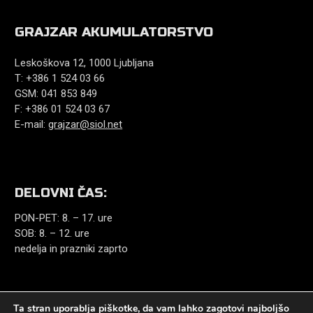
GRAJZAR AKUMULATORSTVO
Leskoškova 12, 1000 Ljubljana
T: +386 1 524 03 66
GSM: 041 853 849
F: +386 01 524 03 67
E-mail:
grajzar@siol.net
DELOVNI ČAS:
PON-PET: 8. – 17. ure
SOB: 8. – 12. ure
nedelja in prazniki zaprto
Ta stran uporablja piškotke, da vam lahko zagotovi najboljšo