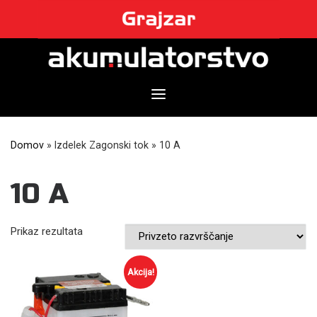
Skip
to
content
Domov
»
Izdelek Zagonski tok
»
10 A
10 A
Prikaz rezultata
Akcija!