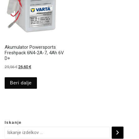
Akumulator Powersports
Freshpack 6N4-2A-7, 4Ah 6V
D+
Izvirna cena je bila: 29,56 €.
Trenutna cena je: 26,60 €.
29,56
€
26,60
€
Beri dalje
Iskanje