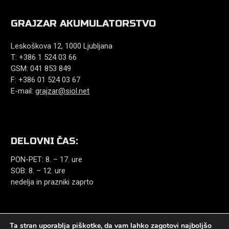
GRAJZAR AKUMULATORSTVO
Leskoškova 12, 1000 Ljubljana
T: +386 1 524 03 66
GSM: 041 853 849
F: +386 01 524 03 67
E-mail:
grajzar@siol.net
DELOVNI ČAS:
PON-PET: 8. – 17. ure
SOB: 8. – 12. ure
nedelja in prazniki zaprto
Ta stran uporablja piškotke, da vam lahko zagotovi najboljšo