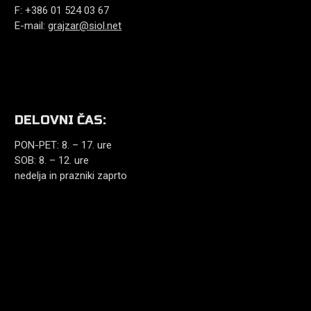
F: +386 01 524 03 67
E-mail:
grajzar@siol.net
DELOVNI ČAS:
PON-PET: 8. – 17. ure
SOB: 8. – 12. ure
nedelja in prazniki zaprto