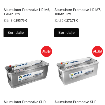
Akumulator Promotive HD M6,
Akumulator Promotive HD M7,
170Ah 12V
180Ah 12V
Izvirna cena je bila: 336,18 €.
Trenutna cena je: 285,76 €.
Izvirna cena je bila: 324,39 €.
Trenutna cena je: 275
336,18
€
285,76
€
324,39
€
275,73
€
Beri dalje
Beri dalje
Akcija!
Akcija!
Akumulator Promotive SHD
Akumulator Promotive SHD