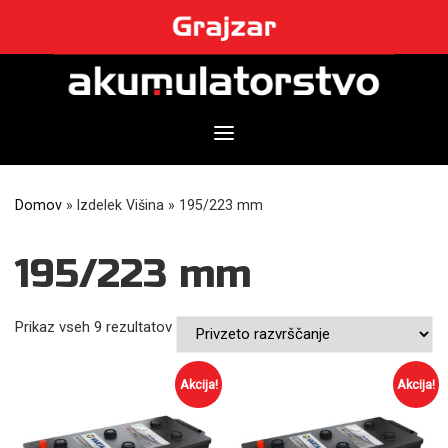
Skip
to
content
Domov
»
Izdelek Višina
»
195/223 mm
195/223 mm
Prikaz vseh 9 rezultatov
Akcija!
Akcija!