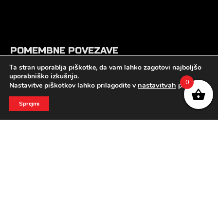
POMEMBNE POVEZAVE
Ta stran uporablja piškotke, da vam lahko zagotovi najboljšo
Pogoji poslovanja
uporabniško izkušnjo.
Politika zasebnosti
0
nastavitvah
Nastavitve piškotkov lahko prilagodite v
piškotkov.
O nas
Reklamacija in vračilo
Sprejmi
SLEDI NAM
fab fa-facebook
Oblikovanje strani ART Design d.o.o.