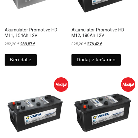
Akumulator Promotive HD
Akumulator Promotive HD
M11, 154Ah 12V
M12, 180Ah 12V
Izvirna cena je bila: 282,20 €.
Trenutna cena je: 239,87 €.
Izvirna cena je bila: 325,20 €.
Trenutna cena je: 276
282,20
€
239,87
€
325,20
€
276,42
€
Beri dalje
Dodaj v košarico
Akcija!
Akcija!