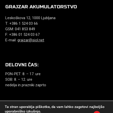
GRAJZAR AKUMULATORSTVO
Leskoškova 12, 1000 Ljubljana
T: +386 1 524 03 66
GSM: 041 853 849
F: +386 01 524 03 67
E-mail:
grajzar@siol.net
DELOVNI ČAS:
PON-PET: 8. – 17. ure
SOB: 8. – 12. ure
nedelja in prazniki zaprto
Ta stran uporablja piškotke, da vam lahko zagotovi najboljšo
uporabniško izkušnjo.