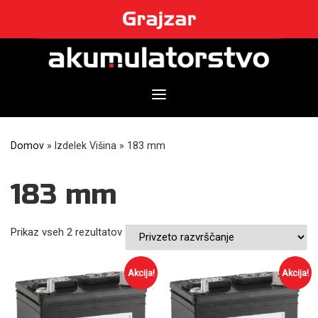
Skip
to
content
Domov
»
Izdelek Višina
»
183 mm
183 mm
Prikaz vseh 2 rezultatov
Akcija!
Akcija!