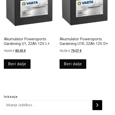
Akumulator Powersports
Akumulator Powersports
Gardening U1, 22Ah 12V L+
Gardening U1R, 22Ah 12V D+
Izvirna cena je bila: 94,65 €.
Trenutna cena je: 80,45 €.
Izvirna cena je bila: 93,03 €.
Trenutna cena je: 79,07
94,65
€
80,45
€
93,03
€
79,07
€
Beri dalje
Beri dalje
Iskanje