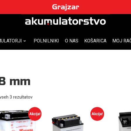
ULATORJI
POLNILNIKI
O NAS
KOŠARICA
MOJ RA
68 mm
vseh 3 rezultatov
Akcija!
Akcija!