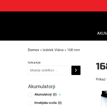
Skip
to
content
AKUM
Domov
»
Izdelek Višina
»
168 mm
Iskanje
1
Prikaz 
Akumulatorji
Akumulatorji
(3)
Kmetijska vozila
(0)