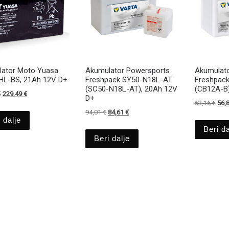
ator Moto Yuasa
Akumulator Powersports
Akumulato
HL-BS, 21Ah 12V D+
Freshpack SY50-N18L-AT
Freshpac
(SC50-N18L-AT), 20Ah 12V
(CB12A-B)
Izvirna cena je bila: 254,99 €.
Trenutna cena je: 229,49 €.
€
229,49
€
D+
Izvi
63,16
€
56,
Izvirna cena je bila: 94,01 €.
Trenutna cena je: 84,61 €.
94,01
€
84,61
€
 dalje
Beri da
Beri dalje