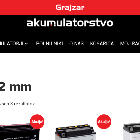
ULATORJI
POLNILNIKI
O NAS
KOŠARICA
MOJ RA
62 mm
vseh 3 rezultatov
Akcija!
Akcija!