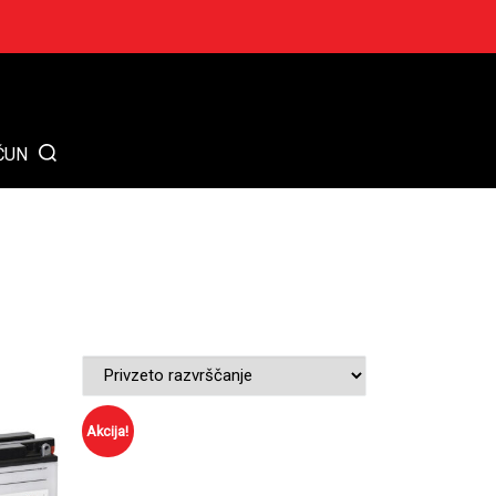
ČUN
Akcija!