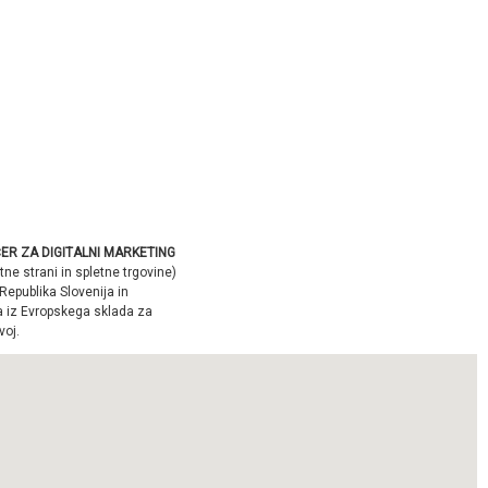
ER ZA DIGITALNI MARKETING
tne strani in spletne trgovine)
Republika Slovenija in
a iz Evropskega sklada za
voj.