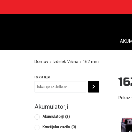
Skip
to
content
AKUM
Domov
»
Izdelek Višina
»
162 mm
Iskanje
1
Prikaz 
Akumulatorji
Akumulatorji
(3)
Kmetijska vozila
(0)