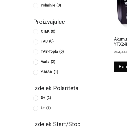
Polnilniki
(0)
Proizvajalec
CTEK
(0)
Akumul
TAB
(0)
YTX24
TAB-Topla
(0)
254,99
Varta
(2)
Beri
YUASA
(1)
Izdelek Polariteta
D+
(2)
L+
(1)
Izdelek Start/Stop