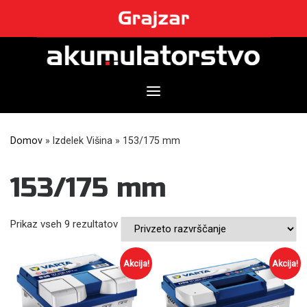
Skip
to
content
Domov
»
Izdelek Višina
»
153/175 mm
153/175 mm
Prikaz vseh 9 rezultatov
Akcija!
Akcija!