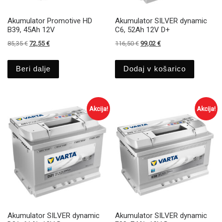
Akumulator Promotive HD
Akumulator SILVER dynamic
B39, 45Ah 12V
C6, 52Ah 12V D+
Izvirna cena je bila: 85,35 €.
Trenutna cena je: 72,55 €.
Izvirna cena je bila: 116,50 €.
Trenutna cena je: 99,0
85,35
€
72,55
€
116,50
€
99,02
€
Beri dalje
Dodaj v košarico
Akcija!
Akcija!
Akumulator SILVER dynamic
Akumulator SILVER dynamic