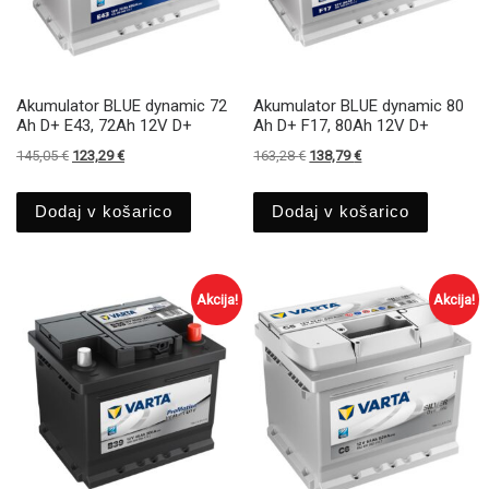
Akumulator BLUE dynamic 72
Akumulator BLUE dynamic 80
Ah D+ E43, 72Ah 12V D+
Ah D+ F17, 80Ah 12V D+
Izvirna cena je bila: 145,05 €.
Trenutna cena je: 123,29 €.
Izvirna cena je bila: 163,28 €.
Trenutna cena je: 138
145,05
€
123,29
€
163,28
€
138,79
€
Dodaj v košarico
Dodaj v košarico
Akcija!
Akcija!