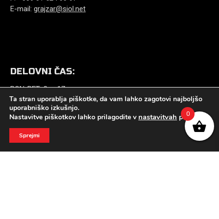
E-mail:
grajzar@siol.net
DELOVNI ČAS:
PON-PET: 8. – 17. ure
Ta stran uporablja piškotke, da vam lahko zagotovi najboljšo
SOB: 8. – 12. ure
uporabniško izkušnjo.
nedelja in prazniki zaprto
0
nastavitvah
Nastavitve piškotkov lahko prilagodite v
piškotkov.
Sprejmi