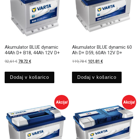
Akumulator BLUE dynamic
Akumulator BLUE dynamic 60
44Ah D+ B18, 44Ah 12V D+
Ah D+ D59, 60Ah 12V D+
Izvirna cena je bila: 92,61 €.
Trenutna cena je: 78,72 €.
Izvirna cena je bila: 119,78 €.
Trenutna cena je: 101
92,61
€
78,72
€
119,78
€
101,81
€
Dodaj v košarico
Dodaj v košarico
Akcija!
Akcija!