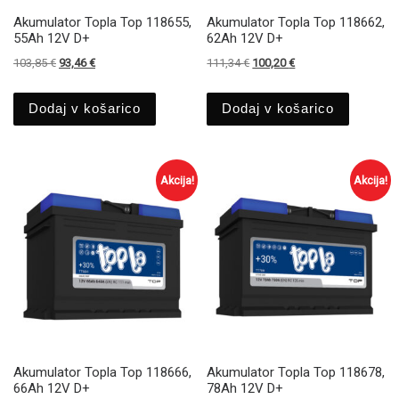
Akumulator Topla Top 118655,
Akumulator Topla Top 118662,
55Ah 12V D+
62Ah 12V D+
Izvirna cena je bila: 103,85 €.
Trenutna cena je: 93,46 €.
Izvirna cena je bila: 111,34 €.
Trenutna cena je: 100
103,85
€
93,46
€
111,34
€
100,20
€
Dodaj v košarico
Dodaj v košarico
Akcija!
Akcija!
Akumulator Topla Top 118666,
Akumulator Topla Top 118678,
66Ah 12V D+
78Ah 12V D+