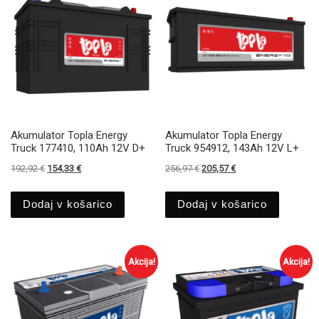
Akumulator Topla Energy
Akumulator Topla Energy
Truck 177410, 110Ah 12V D+
Truck 954912, 143Ah 12V L+
Izvirna cena je bila: 192,92 €.
Trenutna cena je: 154,33 €.
Izvirna cena je bila: 256,97 €.
Trenutna cena je: 205
192,92
€
154,33
€
256,97
€
205,57
€
Dodaj v košarico
Dodaj v košarico
Akcija!
Akcija!