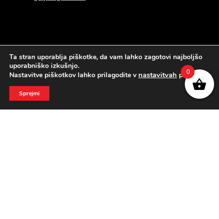
Ta stran uporablja piškotke, da vam lahko zagotovi najboljšo
uporabniško izkušnjo.
DELOVNI ČAS:
0
nastavitvah
Nastavitve piškotkov lahko prilagodite v
piškotkov.
PON-PET: 8. – 17. ure
Sprejmi
SOB: 8. – 12. ure
nedelja in prazniki zaprto