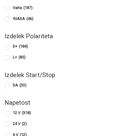
Varta
(187)
YUASA
(46)
Izdelek Polariteta
D+
(184)
L+
(85)
Izdelek Start/Stop
DA
(33)
Napetost
12 V
(318)
24 V
(2)
6 V
(12)