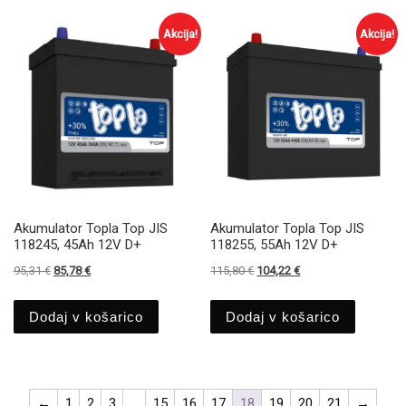
Akcija!
Akcija!
Akumulator Topla Top JIS
Akumulator Topla Top JIS
118245, 45Ah 12V D+
118255, 55Ah 12V D+
Izvirna cena je bila: 95,31 €.
Trenutna cena je: 85,78 €.
Izvirna cena je bila: 115,80 €.
Trenutna cena je: 104
95,31
€
85,78
€
115,80
€
104,22
€
Dodaj v košarico
Dodaj v košarico
←
1
2
3
…
15
16
17
18
19
20
21
→