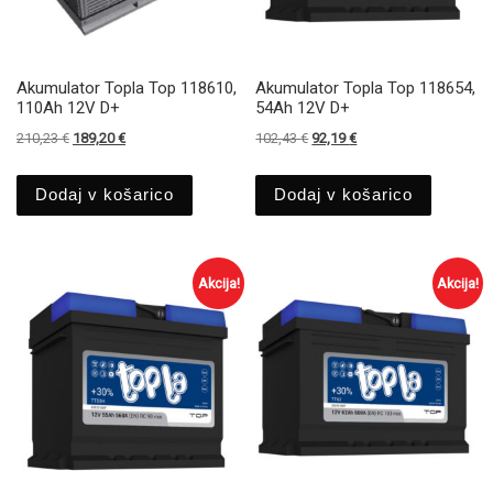
Akumulator Topla Top 118610,
Akumulator Topla Top 118654,
110Ah 12V D+
54Ah 12V D+
Izvirna cena je bila: 210,23 €.
Trenutna cena je: 189,20 €.
Izvirna cena je bila: 102,43 €.
Trenutna cena je: 92,1
210,23
€
189,20
€
102,43
€
92,19
€
Dodaj v košarico
Dodaj v košarico
Akcija!
Akcija!