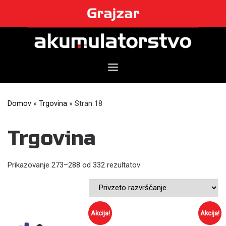
Skip
to
content
Domov
»
Trgovina
»
Stran 18
Trgovina
Prikazovanje 273–288 od 332 rezultatov
Akcija!
Akcija!