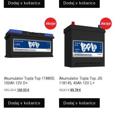
Dodaj v košarico
Dodaj v košarico
Akcija!
Akcija!
Akumulator Topla Top 118800,
Akumulator Topla Top JIS
100Ah 12V D+
118145, 45Ah 12V L+
Izvirna cena je bila: 181,72 €.
Trenutna cena je: 163,55 €.
Izvirna cena je bila: 95,31 €.
Trenutna cena je: 85,78
181,72
€
163,55
€
95,31
€
85,78
€
Dodaj v košarico
Dodaj v košarico