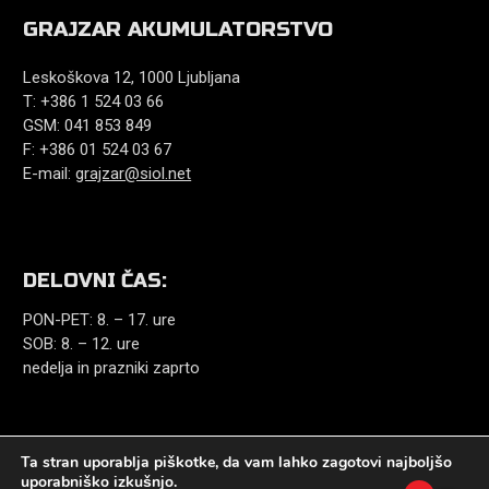
GRAJZAR AKUMULATORSTVO
Leskoškova 12, 1000 Ljubljana
T: +386 1 524 03 66
GSM: 041 853 849
F: +386 01 524 03 67
E-mail:
grajzar@siol.net
DELOVNI ČAS:
PON-PET: 8. – 17. ure
SOB: 8. – 12. ure
nedelja in prazniki zaprto
Ta stran uporablja piškotke, da vam lahko zagotovi najboljšo
uporabniško izkušnjo.