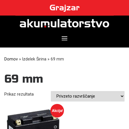
Skip
to
content
Domov
»
Izdelek Širina
»
69 mm
69 mm
Prikaz rezultata
Akcija!