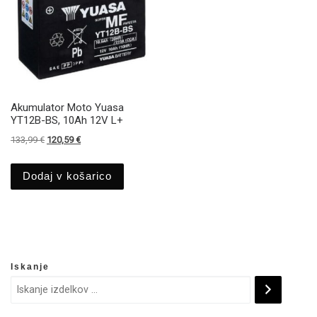
Akumulator Moto Yuasa
YT12B-BS, 10Ah 12V L+
Izvirna cena je bila: 133,99 €.
Trenutna cena je: 120,59 €.
133,99
€
120,59
€
Dodaj v košarico
Iskanje