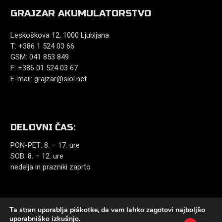
GRAJZAR AKUMULATORSTVO
Leskoškova 12, 1000 Ljubljana
T: +386 1 524 03 66
GSM: 041 853 849
F: +386 01 524 03 67
E-mail:
grajzar@siol.net
DELOVNI ČAS:
PON-PET: 8. – 17. ure
SOB: 8. – 12. ure
nedelja in prazniki zaprto
Ta stran uporablja piškotke, da vam lahko zagotovi najboljšo
uporabniško izkušnjo.