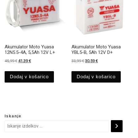
Akumulator Moto Yuasa
Akumulator Moto Yuasa
12N5.5-4A, 5,5Ah 12V L+
YBL5-B, 5Ah 12V D+
Izvirna cena je bila: 45,99 €.
Trenutna cena je: 41,39 €.
Izvirna cena je bila: 33,99 €.
Trenutna cena je: 30,59
45,99
€
41,39
€
33,99
€
30,59
€
Dodaj v košarico
Dodaj v košarico
Iskanje