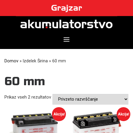
Skip
to
content
Domov
»
Izdelek Širina
»
60 mm
60 mm
Prikaz vseh 2 rezultatov
Akcija!
Akcija!