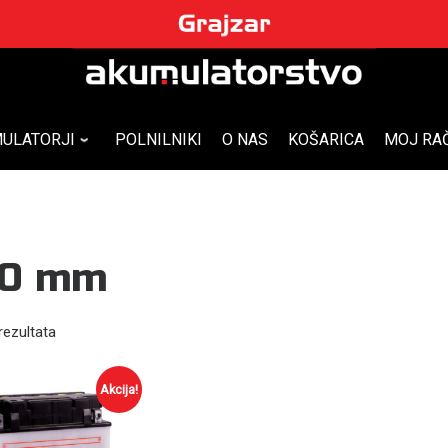
ULATORJI
POLNILNIKI
O NAS
KOŠARICA
MOJ RA
00 mm
rezultata
Akcija!