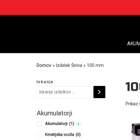
Skip
to
content
AKUM
Domov
»
Izdelek Širina
»
100 mm
Iskanje
1
Prikaz 
Akumulatorji
Akumulatorji
(1)
Kmetijska vozila
(0)