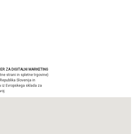
ER ZA DIGITALNI MARKETING
tne strani in spletne trgovine)
Republika Slovenija in
a iz Evropskega sklada za
voj.