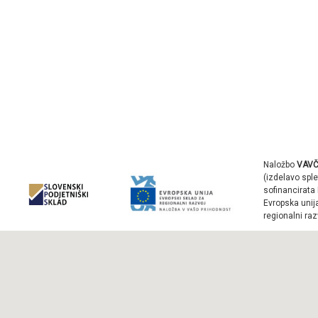
Naložbo
VAVČ
(izdelavo sple
sofinancirata 
Evropska unij
regionalni raz