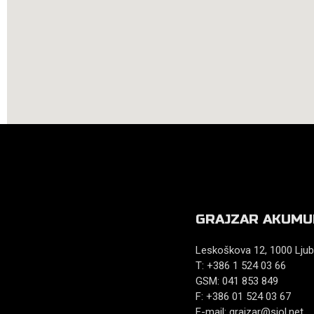
GRAJZAR AKUMU
Leskoškova 12, 1000 Ljub
T: +386 1 524 03 66
GSM: 041 853 849
F: +386 01 524 03 67
E-mail:
grajzar@siol.net