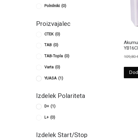
Polnilniki
(0)
Proizvajalec
CTEK
(0)
Akumul
TAB
(0)
YB16CL
TAB-Topla
(0)
109,80
Varta
(0)
Dod
YUASA
(1)
Izdelek Polariteta
D+
(1)
L+
(0)
Izdelek Start/Stop