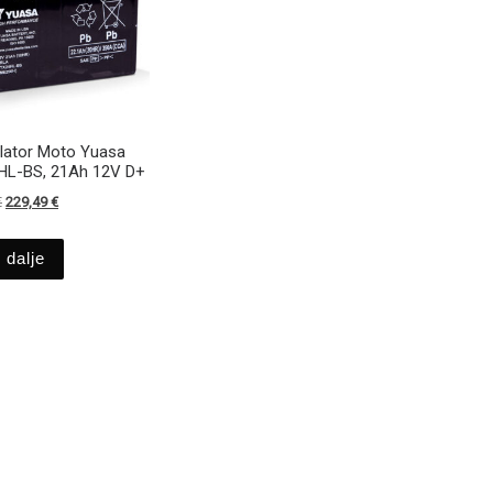
ator Moto Yuasa
HL-BS, 21Ah 12V D+
Izvirna cena je bila: 254,99 €.
Trenutna cena je: 229,49 €.
€
229,49
€
 dalje