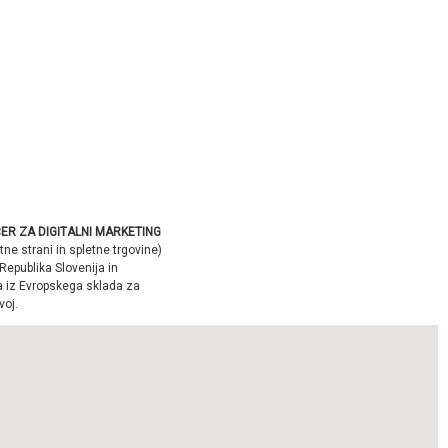
ER ZA DIGITALNI MARKETING
tne strani in spletne trgovine)
Republika Slovenija in
a iz Evropskega sklada za
voj.