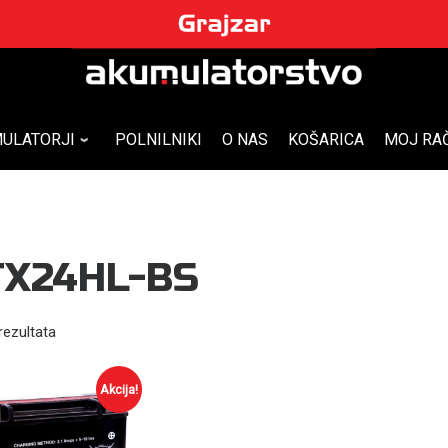
ULATORJI
POLNILNIKI
O NAS
KOŠARICA
MOJ RA
TX24HL-BS
rezultata
Akcija!