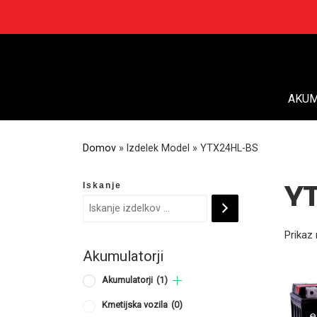
Skip
to
content
AKUM
Domov
»
Izdelek Model
»
YTX24HL-BS
Iskanje
Y
Prikaz 
Akumulatorji
Akumulatorji
(1)
Kmetijska vozila
(0)