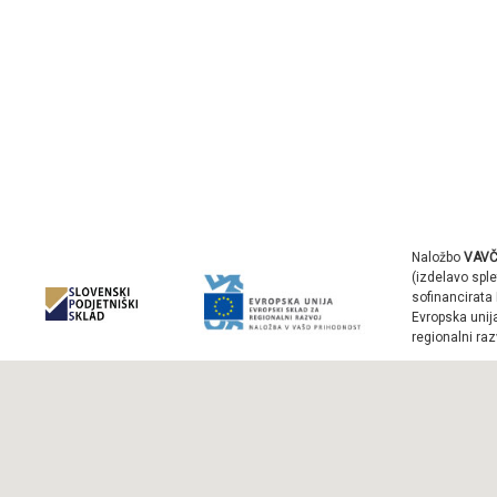
Naložbo
VAVČ
(izdelavo sple
sofinancirata 
Evropska unij
regionalni raz