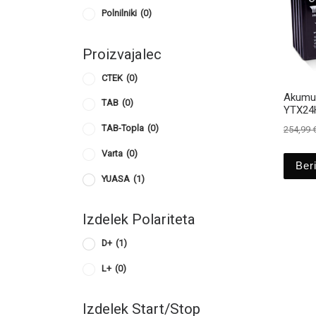
Polnilniki
(0)
Proizvajalec
CTEK
(0)
Akumul
TAB
(0)
YTX24
TAB-Topla
(0)
254,99
Varta
(0)
Beri
YUASA
(1)
Izdelek Polariteta
D+
(1)
L+
(0)
Izdelek Start/Stop