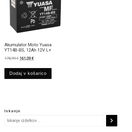
Akumulator Moto Yuasa
YT14B-BS, 12Ah 12V L+
Izvirna cena je bila: 178,99 €.
Trenutna cena je: 161,09 €.
178,99
€
161,09
€
Dodaj v košarico
Iskanje