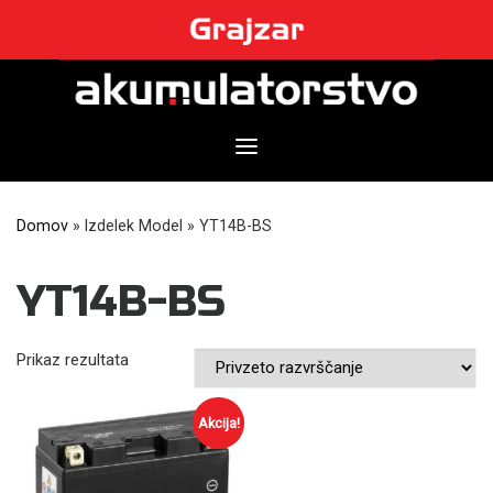
Skip
to
content
Domov
»
Izdelek Model
»
YT14B-BS
YT14B-BS
Prikaz rezultata
Akcija!