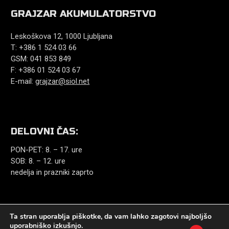
GRAJZAR AKUMULATORSTVO
Leskoškova 12, 1000 Ljubljana
T: +386 1 524 03 66
GSM: 041 853 849
F: +386 01 524 03 67
E-mail:
grajzar@siol.net
DELOVNI ČAS:
PON-PET: 8. – 17. ure
SOB: 8. – 12. ure
nedelja in prazniki zaprto
Ta stran uporablja piškotke, da vam lahko zagotovi najboljšo
uporabniško izkušnjo.