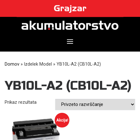
Skip
to
content
Domov
»
Izdelek Model
»
YB10L-A2 (CB10L-A2)
YB10L-A2 (CB10L-A2)
Prikaz rezultata
Akcija!