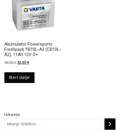
Akumulator Powersports
Freshpack YB10L-A2 (CB10L-
A2), 11Ah 12V D+
Izvirna cena je bila: 58,50 €.
Trenutna cena je: 52,65 €.
58,50
€
52,65
€
Beri dalje
Iskanje