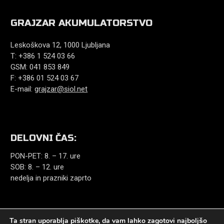
GRAJZAR AKUMULATORSTVO
Leskoškova 12, 1000 Ljubljana
T: +386 1 524 03 66
GSM: 041 853 849
F: +386 01 524 03 67
E-mail:
grajzar@siol.net
DELOVNI ČAS:
PON-PET: 8. – 17. ure
SOB: 8. – 12. ure
nedelja in prazniki zaprto
Ta stran uporablja piškotke, da vam lahko zagotovi najboljšo