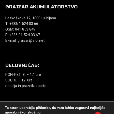
GRAJZAR AKUMULATORSTVO
Leskoškova 12, 1000 Ljubljana
T: +386 1 524 03 66
GSM: 041 853 849
F: +386 01 524 03 67
E-mail:
grajzar@siol.net
DELOVNI ČAS:
PON-PET: 8. – 17. ure
SOB: 8. – 12. ure
nedelja in prazniki zaprto
Ta stran uporablja piškotke, da vam lahko zagotovi najboljšo
uporabniško izkušnjo.