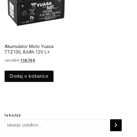
Akumulator Moto Yuasa
TTZ10S, 8,6Ah 12V L+
Izvirna cena je bila: 131,99 €.
Trenutna cena je: 118,79 €.
131,99
€
118,79
€
Dodaj v košarico
Iskanje