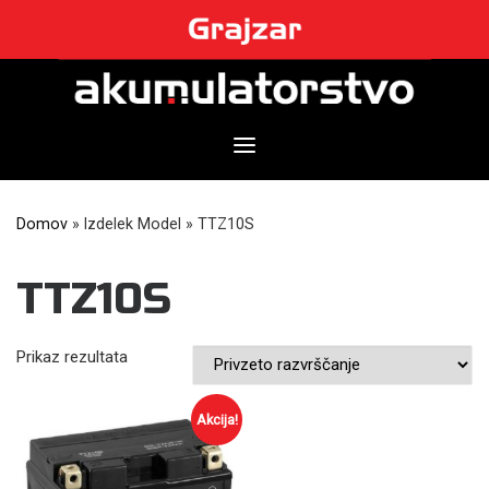
Skip
to
content
Domov
»
Izdelek Model
»
TTZ10S
TTZ10S
Prikaz rezultata
Akcija!