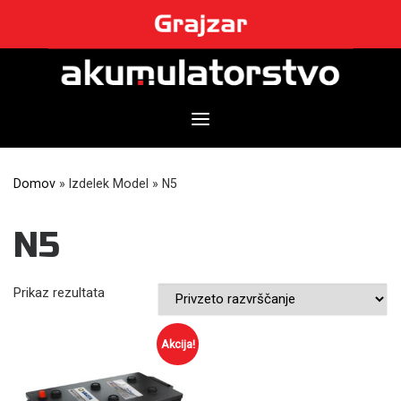
Skip
to
content
Domov
»
Izdelek Model
»
N5
N5
Prikaz rezultata
Akcija!