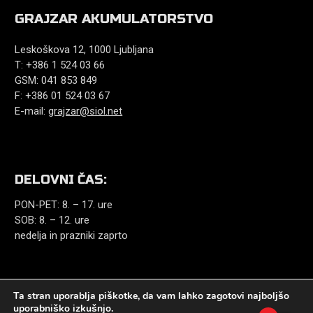
GRAJZAR AKUMULATORSTVO
Leskoškova 12, 1000 Ljubljana
T: +386 1 524 03 66
GSM: 041 853 849
F: +386 01 524 03 67
E-mail:
grajzar@siol.net
DELOVNI ČAS:
PON-PET: 8. – 17. ure
SOB: 8. – 12. ure
nedelja in prazniki zaprto
Ta stran uporablja piškotke, da vam lahko zagotovi najboljšo
uporabniško izkušnjo.