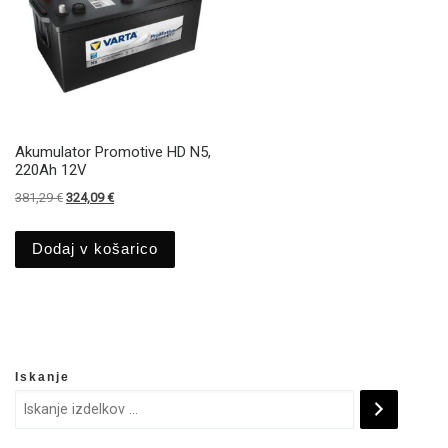
Akumulator Promotive HD N5,
220Ah 12V
Izvirna cena je bila: 381,29 €.
Trenutna cena je: 324,09 €.
381,29
€
324,09
€
Dodaj v košarico
Iskanje