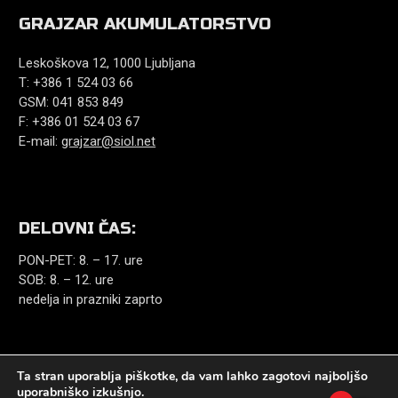
GRAJZAR AKUMULATORSTVO
Leskoškova 12, 1000 Ljubljana
T: +386 1 524 03 66
GSM: 041 853 849
F: +386 01 524 03 67
E-mail:
grajzar@siol.net
DELOVNI ČAS:
PON-PET: 8. – 17. ure
SOB: 8. – 12. ure
nedelja in prazniki zaprto
Ta stran uporablja piškotke, da vam lahko zagotovi najboljšo
uporabniško izkušnjo.