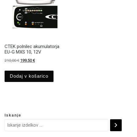
CTEK polnilec akumulatorja
EU-G MXS 10, 12V
Izvirna cena je bila: 210,00 €.
Trenutna cena je: 199,50 €.
210,00
€
199,50
€
Dodaj v košarico
Iskanje