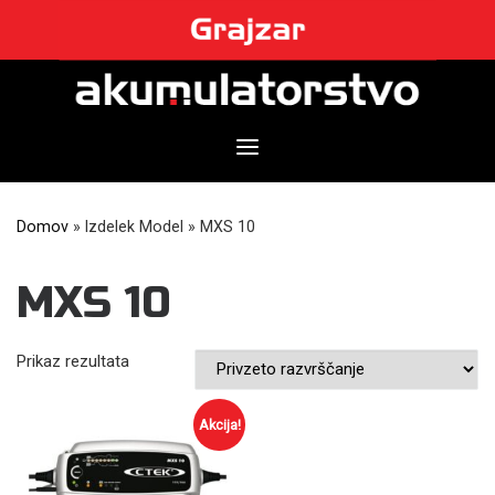
Skip
to
content
Domov
»
Izdelek Model
»
MXS 10
MXS 10
Prikaz rezultata
Akcija!