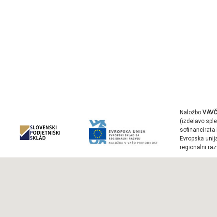
Naložbo
VAVČ
(izdelavo sple
sofinancirata 
Evropska unij
regionalni raz