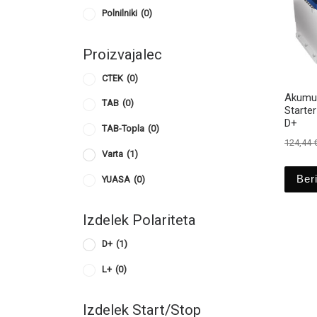
Polnilniki
(0)
Proizvajalec
CTEK
(0)
Akumul
TAB
(0)
Starte
D+
TAB-Topla
(0)
124,44
Varta
(1)
Beri
YUASA
(0)
Izdelek Polariteta
D+
(1)
L+
(0)
Izdelek Start/Stop