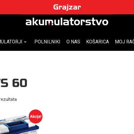
ULATORJI
POLNILNIKI
O NAS
KOŠARICA
MOJ RA
S 60
rezultata
Akcija!