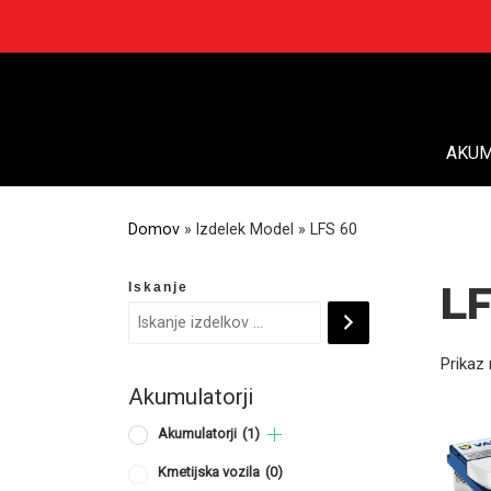
Skip
to
content
AKUM
Domov
»
Izdelek Model
»
LFS 60
Iskanje
LF
Prikaz 
Akumulatorji
Akumulatorji
(1)
Kmetijska vozila
(0)