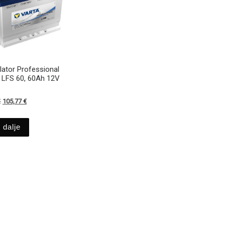
ator Professional
r LFS 60, 60Ah 12V
Izvirna cena je bila: 124,44 €.
Trenutna cena je: 105,77 €.
€
105,77
€
 dalje