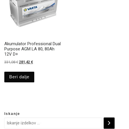
Akumulator Professional Dual
Purpose AGM LA 80, 80Ah
12V D+
Izvirna cena je bila: 331,08 €.
Trenutna cena je: 281,42 €.
331,08
€
281,42
€
Beri dalje
Iskanje