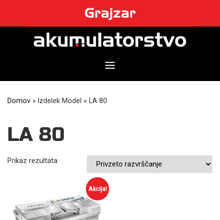
Skip
to
content
Domov
»
Izdelek Model
»
LA 80
LA 80
Prikaz rezultata
Akcija!