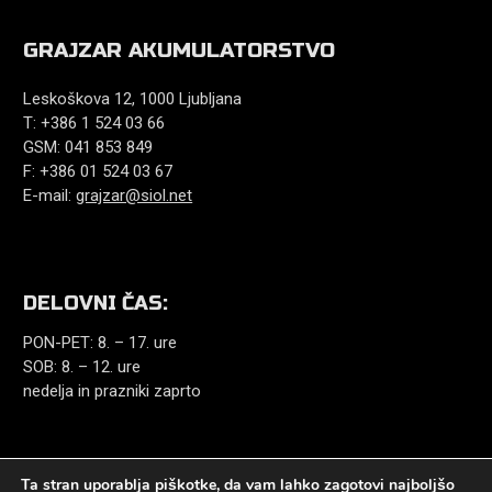
GRAJZAR AKUMULATORSTVO
Leskoškova 12, 1000 Ljubljana
T: +386 1 524 03 66
GSM: 041 853 849
F: +386 01 524 03 67
E-mail:
grajzar@siol.net
DELOVNI ČAS:
PON-PET: 8. – 17. ure
SOB: 8. – 12. ure
nedelja in prazniki zaprto
Ta stran uporablja piškotke, da vam lahko zagotovi najboljšo