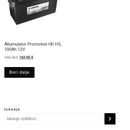
Akumulator Promotive HD H5,
100Ah 12V
Izvirna cena je bila: 192,76 €.
Trenutna cena je: 163,85 €.
192,76
€
163,85
€
Beri dalje
Iskanje