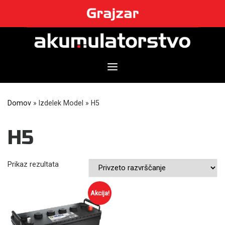
Skip
to
content
Domov
»
Izdelek Model
»
H5
H5
Prikaz rezultata
Akcija!