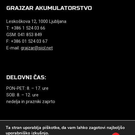
GRAJZAR AKUMULATORSTVO
Leskoškova 12, 1000 Ljubljana
T: +386 1 524 03 66
GSM: 041 853 849
F: +386 01 524 03 67
E-mail:
grajzar@siol.net
DELOVNI ČAS:
PON-PET: 8. – 17. ure
SOB: 8. – 12. ure
nedelja in prazniki zaprto
Ta stran uporablja piškotke, da vam lahko zagotovi najboljšo
uporabniško izkušnjo.