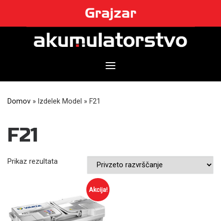
Skip
to
content
Domov
»
Izdelek Model
»
F21
F21
Prikaz rezultata
Akcija!