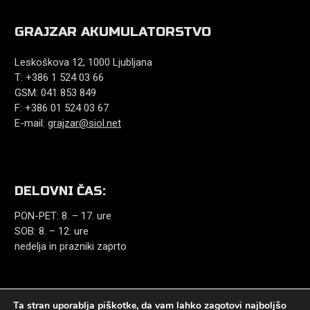
GRAJZAR AKUMULATORSTVO
Leskoškova 12, 1000 Ljubljana
T: +386 1 524 03 66
GSM: 041 853 849
F: +386 01 524 03 67
E-mail:
grajzar@siol.net
DELOVNI ČAS:
PON-PET: 8. – 17. ure
SOB: 8. – 12. ure
nedelja in prazniki zaprto
Ta stran uporablja piškotke, da vam lahko zagotovi najboljšo