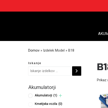
Skip
to
content
AKUM
Domov
»
Izdelek Model
»
B18
Iskanje
B1
Prikaz 
Akumulatorji
Akumulatorji
(1)
Kmetijska vozila
(0)