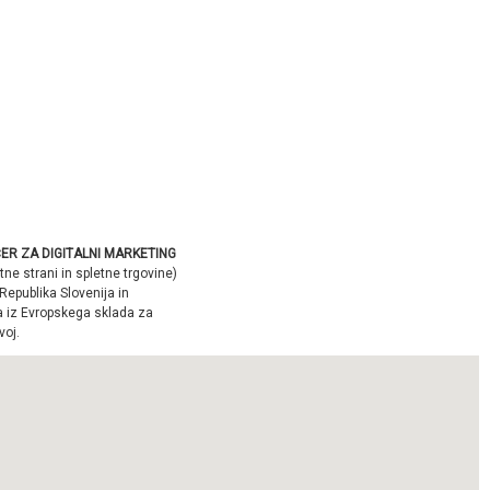
ER ZA DIGITALNI MARKETING
tne strani in spletne trgovine)
Republika Slovenija in
a iz Evropskega sklada za
voj.