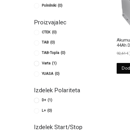
Polnilniki
(0)
Proizvajalec
CTEK
(0)
Akumul
TAB
(0)
44Ah D
TAB-Topla
(0)
92,61
€
Varta
(1)
Dod
YUASA
(0)
Izdelek Polariteta
D+
(1)
L+
(0)
Izdelek Start/Stop