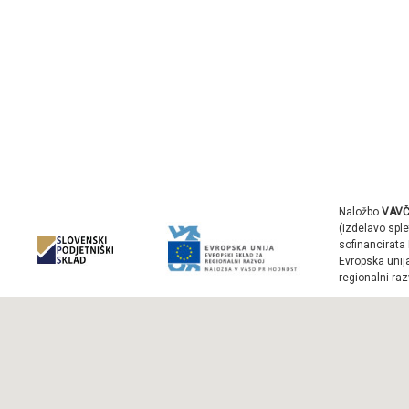
Naložbo
VAVČ
(izdelavo sple
sofinancirata 
Evropska unij
regionalni raz