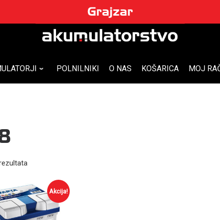
ULATORJI
POLNILNIKI
O NAS
KOŠARICA
MOJ RA
8
rezultata
Akcija!