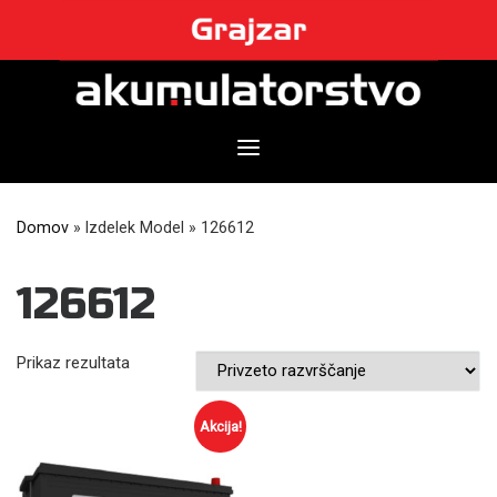
Skip
to
content
Domov
»
Izdelek Model
»
126612
126612
Prikaz rezultata
Akcija!