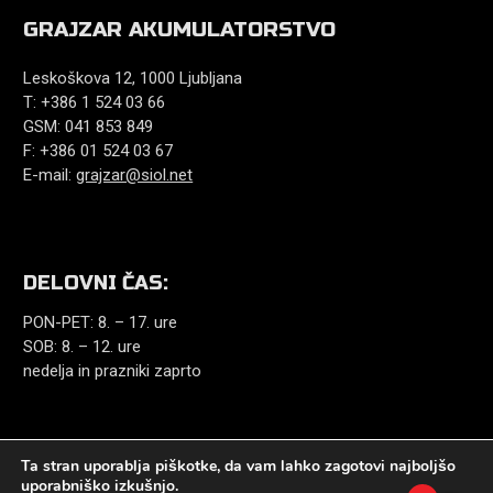
GRAJZAR AKUMULATORSTVO
Leskoškova 12, 1000 Ljubljana
T: +386 1 524 03 66
GSM: 041 853 849
F: +386 01 524 03 67
E-mail:
grajzar@siol.net
DELOVNI ČAS:
PON-PET: 8. – 17. ure
SOB: 8. – 12. ure
nedelja in prazniki zaprto
Ta stran uporablja piškotke, da vam lahko zagotovi najboljšo
uporabniško izkušnjo.