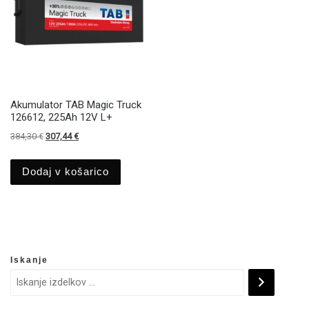
Akumulator TAB Magic Truck
126612, 225Ah 12V L+
Izvirna cena je bila: 384,30 €.
Trenutna cena je: 307,44 €.
384,30
€
307,44
€
Dodaj v košarico
Iskanje