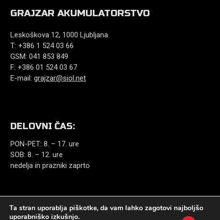
GRAJZAR AKUMULATORSTVO
Leskoškova 12, 1000 Ljubljana
T: +386 1 524 03 66
GSM: 041 853 849
F: +386 01 524 03 67
E-mail:
grajzar@siol.net
DELOVNI ČAS:
PON-PET: 8. – 17. ure
SOB: 8. – 12. ure
nedelja in prazniki zaprto
Ta stran uporablja piškotke, da vam lahko zagotovi najboljšo
uporabniško izkušnjo.