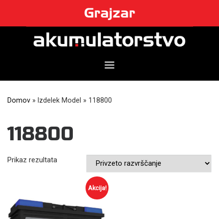
Skip
to
content
Domov
»
Izdelek Model
»
118800
118800
Prikaz rezultata
Akcija!