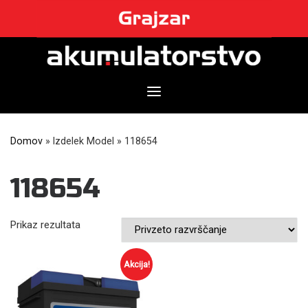
Skip
to
content
Domov
»
Izdelek Model
»
118654
118654
Prikaz rezultata
Akcija!