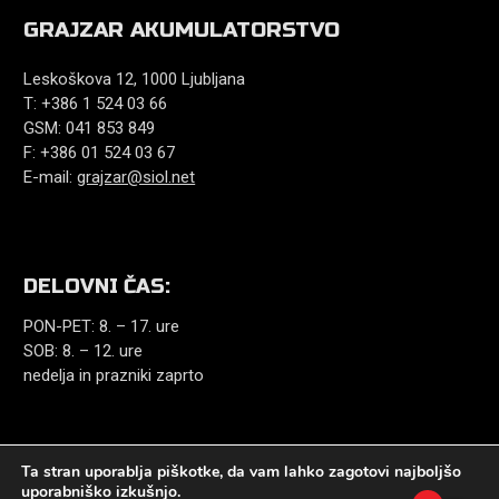
GRAJZAR AKUMULATORSTVO
Leskoškova 12, 1000 Ljubljana
T: +386 1 524 03 66
GSM: 041 853 849
F: +386 01 524 03 67
E-mail:
grajzar@siol.net
DELOVNI ČAS:
PON-PET: 8. – 17. ure
SOB: 8. – 12. ure
nedelja in prazniki zaprto
Ta stran uporablja piškotke, da vam lahko zagotovi najboljšo
uporabniško izkušnjo.