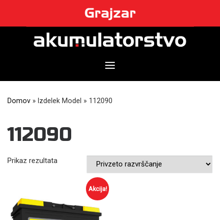
Skip
to
content
Domov
»
Izdelek Model
»
112090
112090
Prikaz rezultata
Akcija!