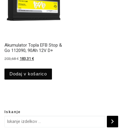
Akumulator Topla EFB Stop &
Go 112090, 90Ah 12V D+
Izvirna cena je bila: 203,68 €.
Trenutna cena je: 183,31 €.
203,68
€
183,31
€
Dodaj v košarico
Iskanje