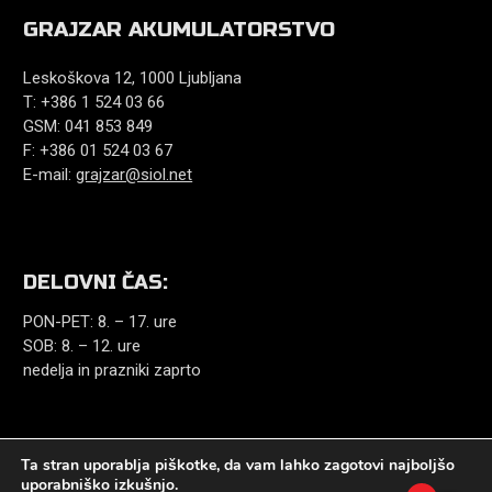
GRAJZAR AKUMULATORSTVO
Leskoškova 12, 1000 Ljubljana
T: +386 1 524 03 66
GSM: 041 853 849
F: +386 01 524 03 67
E-mail:
grajzar@siol.net
DELOVNI ČAS:
PON-PET: 8. – 17. ure
SOB: 8. – 12. ure
nedelja in prazniki zaprto
Ta stran uporablja piškotke, da vam lahko zagotovi najboljšo
uporabniško izkušnjo.