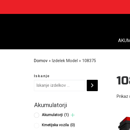
Skip
to
content
AKUM
Domov
»
Izdelek Model
»
108375
Iskanje
10
Prikaz 
Akumulatorji
Akumulatorji
(1)
Kmetijska vozila
(0)