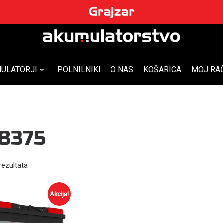
ULATORJI
POLNILNIKI
O NAS
KOŠARICA
MOJ RA
8375
rezultata
Akcija!