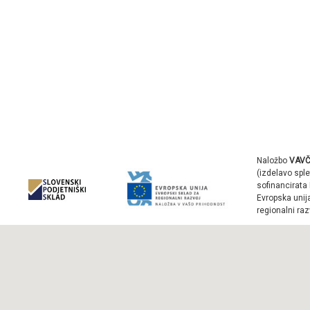
Naložbo
VAVČ
(izdelavo sple
sofinancirata 
Evropska unij
regionalni raz