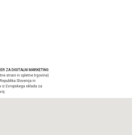
ER ZA DIGITALNI MARKETING
tne strani in spletne trgovine)
Republika Slovenija in
a iz Evropskega sklada za
voj.