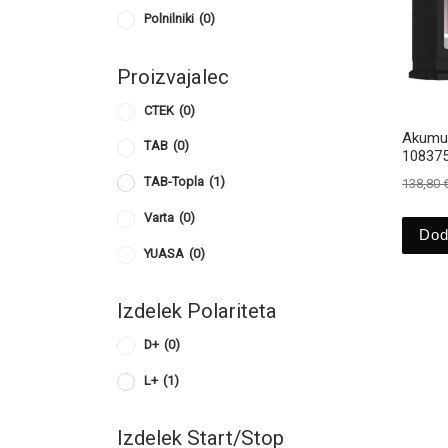
Polnilniki
(0)
Proizvajalec
CTEK
(0)
Akumul
TAB
(0)
108375
TAB-Topla
(1)
138,80
Varta
(0)
Dod
YUASA
(0)
Izdelek Polariteta
D+
(0)
L+
(1)
Izdelek Start/Stop